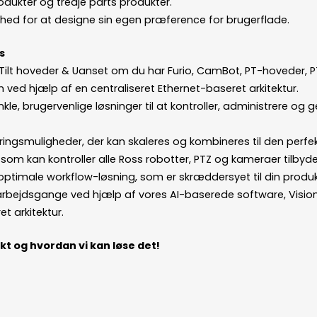
odukter og tredje parts produkter.
ed for at designe sin egen præference for brugerflade.
s
Tilt hoveder & Uanset om du har Furio, CamBot, PT-hoveder, P
m ved hjælp af en centraliseret Ethernet-baseret arkitektur.
kle, brugervenlige løsninger til at kontroller, administrere og g
ingsmuligheder, der kan skaleres og kombineres til den perfek
om kan kontroller alle Ross robotter, PTZ og kameraer tilbyd
ptimale workflow-løsning, som er skræddersyet til din produk
arbejdsgange ved hjælp af vores AI-baserede software, Vision
t arkitektur.
ekt og hvordan vi kan løse det!