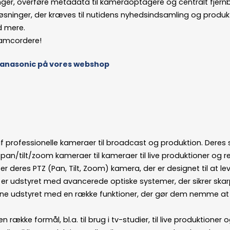
ninger, overføre metadata til kameraoptagere og centralt fje
løsninger, der kræves til nutidens nyhedsindsamling og produ
d mere.
 camcordere!
 Panasonic på vores webshop
 professionelle kameraer til broadcast og produktion. Deres
ra pan/tilt/zoom kameraer til kameraer til live produktioner og
 deres PTZ (Pan, Tilt, Zoom) kamera, der er designet til at le
r udstyret med avancerede optiske systemer, der sikrer skarpt
rne udstyret med en række funktioner, der gør dem nemme at b
n række formål, bl.a. til brug i tv-studier, til live produktione