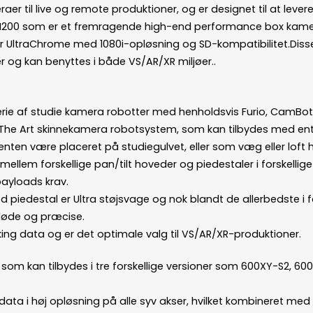
er til live og remote produktioner, og er designet til at levere 
et H200 som er et fremragende high-end performance box kam
r UltraChrome med 1080i-opløsning og SD-kompatibilitet.Dis
er og kan benyttes i både VS/AR/XR miljøer..
rie af studie kamera robotter med henholdsvis Furio, CamBot
f The Art skinnekamera robotsystem, som kan tilbydes med enten
nten være placeret på studiegulvet, eller som væg eller loft
mellem forskellige pan/tilt hoveder og piedestaler i forskelli
payloads krav.
piedestal er Ultra støjsvage og nok blandt de allerbedste i 
løde og præcise.
cking data og er det optimale valg til VS/AR/XR-produktioner.
 som kan tilbydes i tre forskellige versioner som 600XY-S2, 6
sdata i høj opløsning på alle syv akser, hvilket kombineret m