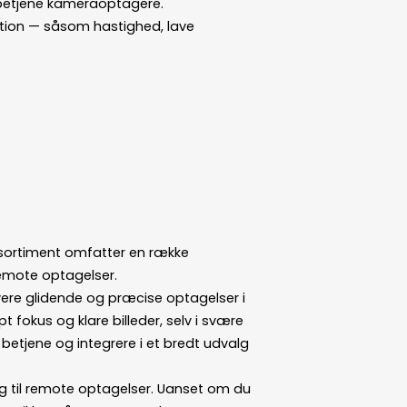
rnbetjene kameraoptagere.
ktion — såsom hastighed, lave
 sortiment omfatter en række
 remote optagelser.
vere glidende og præcise optagelser i
 fokus og klare billeder, selv i svære
etjene og integrere i et bredt udvalg
r og til remote optagelser. Uanset om du