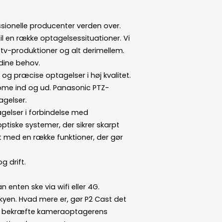
ssionelle producenter verden over.
l en række optagelsessituationer. Vi
e-tv-produktioner og alt derimellem.
dine behov.
 og præcise optagelser i høj kvalitet.
zoome ind og ud. Panasonic PTZ-
tagelser.
agelser i forbindelse med
iske systemer, der sikrer skarpt
t med en række funktioner, der gør
 drift.
 enten ske via wifi eller 4G.
kyen. Hvad mere er, gør P2 Cast det
ing, bekræfte kameraoptagerens