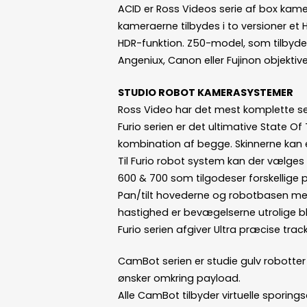
ACID er Ross Videos serie af box kamera
kameraerne tilbydes i to versioner 
HDR-funktion. Z50-model, som tilbyde
Angeniux, Canon eller Fujinon objektiv
STUDIO ROBOT KAMERASYSTEMER
Ross Video har det mest komplette se
Furio serien er det ultimative State O
kombination af begge. Skinnerne kan e
Til Furio robot system kan der vælges 
600 & 700 som tilgodeser forskellige 
Pan/tilt hovederne og robotbasen med 
hastighed er bevægelserne utrolige b
Furio serien afgiver Ultra præcise tra
CamBot serien er studie gulv robotter
ønsker omkring payload.
Alle CamBot tilbyder virtuelle sporing