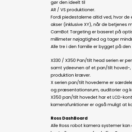
gør den ideelt til
AR / VS produktioner.
Fordi piedestalerne altid ved, hvor de
akser (inklusive XY), når de betjenes 
CamBot Targeting er baseret på optis
millimeter nøjagtighed og tager mindr
Alle tre i den familie er bygget på 
X330 / X350 Pan/tilt head serien er per
samt ydeevnen af et pan/tilt hoved-, 
produktion kræver.
X serien pan/tilt hovederne er særdele
og præsentationsrum, auditorier og ko
X350 pan/tilt hovedet har et LCD-kont
kamerafunktioner er også muligt at ko
Ross DashBoard
Alle Ross robot kamera systemer kan 