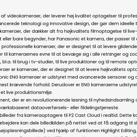
f videokameraer, der leverer høj kvalitet optagelser til profe
ncerede teknologi og innovative design, der gør dem ideelle ti
kameraer, der dækker alt fra højkvalitets filmoptagelse til liv
eller bare begynder, har Panasonic et kamera, der passer til 
professionelle kameraer, der er designet til at levere glidende
erer til kameraernes evne til at bevæge sig i alle retninger og 
bl.a. til brug i tv-studier, til live produktioner og til remote op
er er kameraer, der er designet til at levere højkvalitets opt
onic ENG kameraer er udstyret med avancerede sensorer og opt
e mest krævende forhold. Derudover er ENG kameraerne udstyre
t live produktionsmiljø.
t, der er en revolutionerende løsning til nyhedsindsamling og
ærksbaseret dataoverførsels- eller fildelingstjeneste.
lleder fra kameraoptagere til P2 Cast Cloud i realtid. Dette kan
jdere kan dele billedkilden på nettet ved at få adgang til s
højopløsningsbillede) ved hjælp af funktionen Highlight Edit