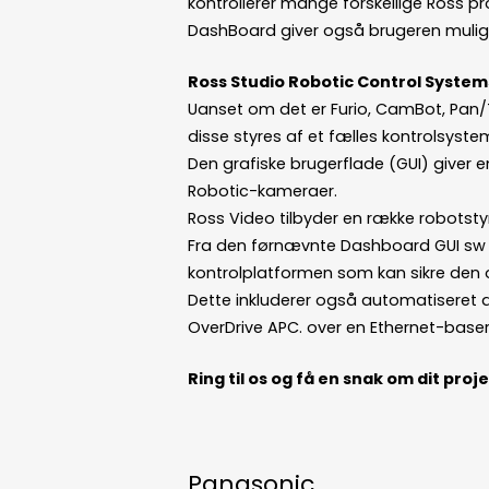
kontrollerer mange forskellige Ross pr
DashBoard giver også brugeren muligh
Ross Studio Robotic Control System
Uanset om det er Furio, CamBot, Pan/
disse styres af et fælles kontrolsyste
Den grafiske brugerflade (GUI) giver en
Robotic-kameraer.
Ross Video tilbyder en række robotstyr
Fra den førnævnte Dashboard GUI sw s
kontrolplatformen som kan sikre den o
Dette inkluderer også automatiseret 
OverDrive APC. over en Ethernet-basere
Ring til os og få en snak om dit proj
Panasonic