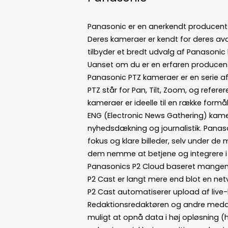
Panasonic er en anerkendt producent a
Deres kameraer er kendt for deres ava
tilbyder et bredt udvalg af Panasonic 
Uanset om du er en erfaren producent 
Panasonic PTZ kameraer er en serie af 
PTZ står for Pan, Tilt, Zoom, og refer
kameraer er ideelle til en række formål, 
ENG (Electronic News Gathering) kamera
nyhedsdækning og journalistik. Panas
fokus og klare billeder, selv under d
dem nemme at betjene og integrere i e
Panasonics P2 Cloud baseret mangemen
P2 Cast er langt mere end blot en netv
P2 Cast automatiserer upload af live-bi
Redaktionsredaktøren og andre medarbe
muligt at opnå data i høj opløsning (