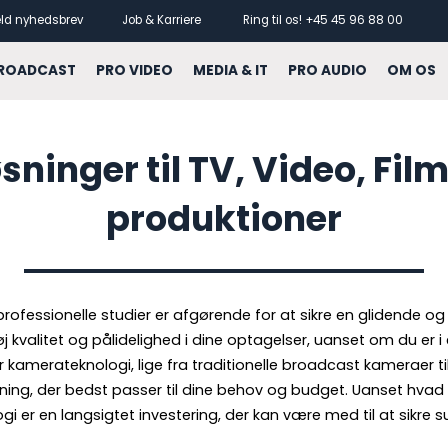
ld nyhedsbrev
Job & Karriere
Ring til os! +45 45 96 88 00
ROADCAST
PRO VIDEO
MEDIA & IT
PRO AUDIO
OM OS
ninger til TV, Video, Film
produktioner
rofessionelle studier er afgørende for at sikre en glidende o
valitet og pålidelighed i dine optagelser, uanset om du er i et
r kamerateknologi, lige fra traditionelle broadcast kameraer t
sning, der bedst passer til dine behov og budget. Uanset hvad 
i er en langsigtet investering, der kan være med til at sikre s