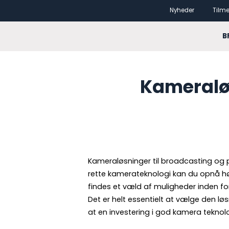
Gå
Nyheder
Tilme
til
indhold
Forside
B
Kameraløs
Kameraløsninger til broadcasting og p
rette kamerateknologi kan du opnå høj k
findes et væld af muligheder inden fo
Det er helt essentielt at vælge den lø
at en investering i god kamera teknolog