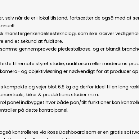
 er, selv når de er i lokal tilstand, fortsætter de også med at 
manuelt.
k mønstergenkendelsesteknologi, som ikke kræver vedligehol
e end et sekund at fuldføre.
den samme gennemprøvede piedestalbase, og er blandt branche
fekte til remote styret studie, auditorium eller møderums produk
kamera- og objektivløsning er nødvendigt for at producer opta
s kompakte og vejer blot 6,8 kg og derfor ideel til en lang ræk
ncertsale, kirker & produktions studier m.m.
rol panel indbygget hvor både pan/tilt funktioner kan kontrol
ntroller på dette kontrolpanel.
også kontrolleres via Ross Dashboard som er en gratis softwa