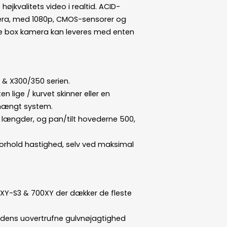
højkvalitets video i realtid. ACID-
era, med 1080p, CMOS-sensorer og
se box kamera kan leveres med enten
 & X300/350 serien.
 lige / kurvet skinner eller en
 hængt system.
ge længder, og pan/tilt hovederne 500,
forhold hastighed, selv ved maksimal
00XY-S3 & 700XY der dækker de fleste
ed dens uovertrufne gulvnøjagtighed