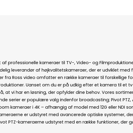
 af professionelle kameraer til TV-, Video- og Filmproduktio
delig leverandør af højkvalitetskameraer, der er udviklet med 
r fra Ross video omfatter en række kameraer til forskellige for
produktioner. Uanset om du er på udkig efter et kamera til et tv-s
på, at vi har en løsning, der opfylder dine behov. Vores sortime
nde serier er populære valg indenfor broadcasting; Pivot PTZ,
/zoom kameraer i 4K – afhængig af model med 12G eller NDI som 
Kameraerne er udstyret med avancerede optiske systemer, der si
r Pivot PTZ-kameraerne udstyret med en række funktioner, de