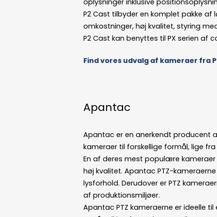
oplysninger inklusive positionsoplys
P2 Cast tilbyder en komplet pakke af 
omkostninger, høj kvalitet, styring me
P2 Cast kan benyttes til PX serien af
Find vores udvalg af kameraer fra
Apantac
Apantac er en anerkendt producent af
kameraer til forskellige formål, lige f
En af deres mest populære kameraer er
høj kvalitet. Apantac PTZ-kameraerne e
lysforhold. Derudover er PTZ kamerae
af produktionsmiljøer.
Apantac PTZ kameraerne er ideelle til e