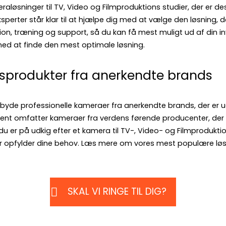
aløsninger til TV, Video og Filmproduktions studier, der er d
perter står klar til at hjælpe dig med at vælge den løsning, de
ation, træning og support, så du kan få mest muligt ud af din in
ed at finde den mest optimale løsning.
tsprodukter fra anerkendte brands
ilbyde professionelle kameraer fra anerkendte brands, der er u
iment omfatter kameraer fra verdens førende producenter, der 
du er på udkig efter et kamera til TV-, Video- og Filmproduktio
, der opfylder dine behov. Læs mere om vores mest populære l
SKAL VI RINGE TIL DIG?